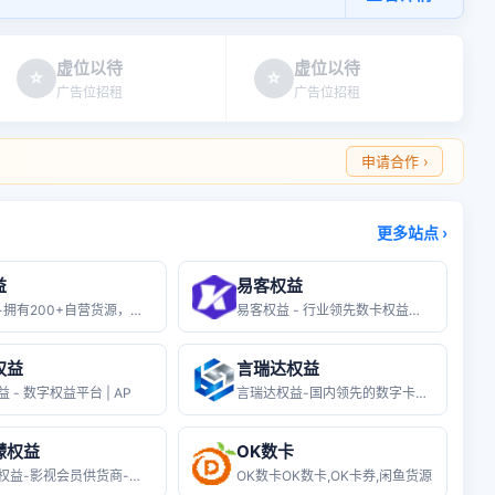
虚位以待
虚位以待
☆
☆
广告位招租
广告位招租
申请合作 ›
更多站点 ›
益
易客权益
汇权益-拥有200+自营货源，源头渠
易客权益 - 行业领先数卡权益货源终
权益
言瑞达权益
 - 数字权益平台 | AP
言瑞达权益-国内领先的数字卡券会员权
檬权益
OK数卡
西柠檬权益-影视会员供货商-数娱卡卷
OK数卡OK数卡,OK卡券,闲鱼货源