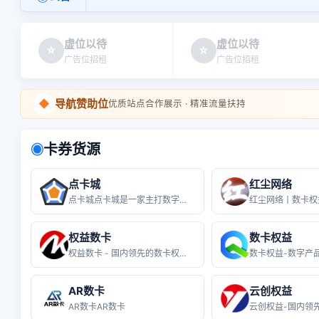
虚位以待
虚位以待
☆
☆
广告位招租
广告位招租
◆
导航赞助位
优质站点合作展示 · 精准流量扶持
卡券货源
◉
点卡城
红尘网络
点卡城点卡城是一家主打数字便民，权益
权益数卡
数卡权益
权益数卡 - 国内领先的数卡权益货源
AR数卡
云创权益
AR数卡AR数卡