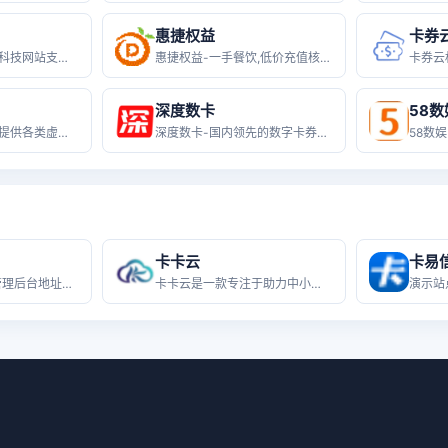
惠捷权益
卡券
公 众 号：随心充科技网站支持：
惠捷权益-一手餐饮,低价充值核价权益
深度数卡
58数
晓晓会员权益网 - 提供各类虚拟权益
深度数卡-国内领先的数字卡券会员权益
卡卡云
卡易
演示站点体验😀 管理后台地址：htt
卡卡云是一款专注于助力中小企业商户实
演示站点