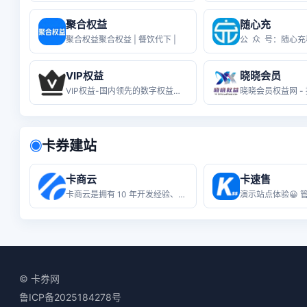
聚合权益
随心充
聚合权益聚合权益 | 餐饮代下 |
VIP权益
晓晓会员
VIP权益-国内领先的数字权益货源终
卡券建站
◉
卡商云
卡速售
卡商云是拥有 10 年开发经验、服务
© 卡券网
鲁ICP备2025184278号