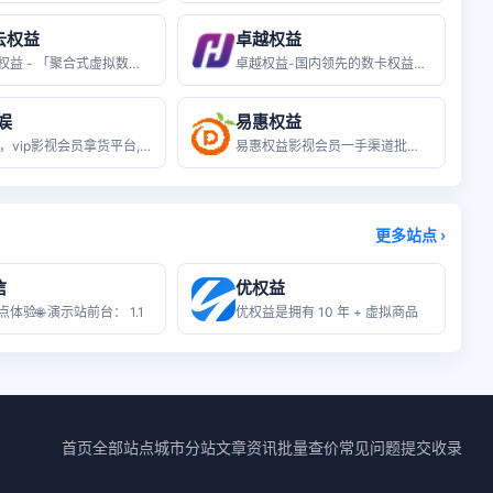
云权益
卓越权益
卡券云权益 - 「聚合式虚拟数卡券码
卓越权益-国内领先的数卡权益货源平台
娱
易惠权益
58数娱，vip影视会员拿货平台,低
易惠权益影视会员一手渠道批发货源站-
更多站点 ›
信
优权益
体验🌐 演示站前台： 1.1
优权益是拥有 10 年 + 虚拟商品
首页
全部站点
城市分站
文章资讯
批量查价
常见问题
提交收录