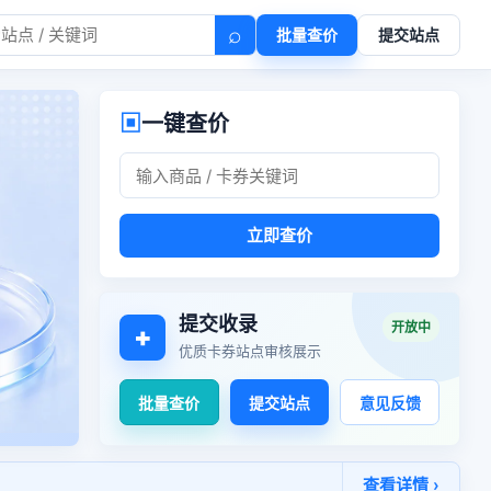
⌕
批量查价
提交站点
▣
一键查价
立即查价
提交收录
开放中
+
优质卡券站点审核展示
批量查价
提交站点
意见反馈
查看详情 ›